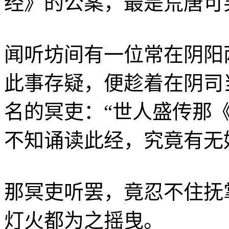
经》的公案，最是荒唐可
闻听坊间有一位常在阴阳
此事存疑，便趁着在阴司
名的冥吏：“世人盛传那
不知诵读此经，究竟有无
那冥吏听罢，竟忍不住抚
灯火都为之摇曳。