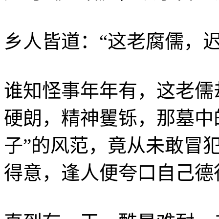
乡人皆道：“这老腐儒，
谁知怪事年年有，这老儒
硬朗，精神矍铄，那墓中
子”的风范，竟从未敢冒
得意，逢人便夸口自己德