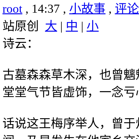
root
, 14:37 ,
小故事
,
评论(
站原创
大
|
中
|
小
诗云：
古墓森森草木深，也曾魑
堂堂气节皆虚饰，一念亏
话说这王梅序举人，曾于