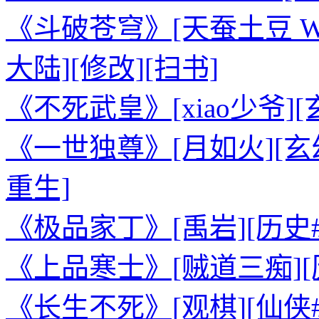
《斗破苍穹》[天蚕土豆 WT
大陆][修改][扫书]
《不死武皇》[xiao少爷]
《一世独尊》[月如火][玄
重生]
《极品家丁》[禹岩][历史#
《上品寒士》[贼道三痴][
《长生不死》[观棋][仙侠#