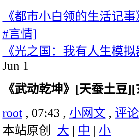
《都市小白领的生活记事》
#言情]
《光之国：我有人生模拟器
Jun
1
《武动乾坤》[天蚕土豆][
root
, 07:43 ,
小网文
,
评论(
本站原创
大
|
中
|
小