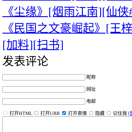
《尘缘》[烟雨江南][仙侠#
《民国之文豪崛起》[王梓钧
[加料][扫书]
发表评论
昵称
网址
电邮
打开HTML
打开UBB
打开表情
隐藏
记住我
[