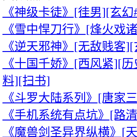
《神级卡徒》[徍男][玄幻
《雪中悍刀行》[烽火戏诸侯
《逆天邪神》[无敌贱客][
《十国千娇》[西风紧][历
料][扫书]
《斗罗大陆系列》[唐家三少
《手机系统有点坑》[路清]
《魔兽剑圣异界纵横》[天蚕