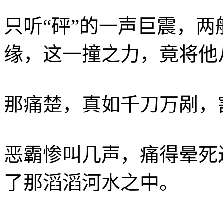
只听“砰”的一声巨震，
缘，这一撞之力，竟将他
那痛楚，真如千刀万剐，
恶霸惨叫几声，痛得晕死
了那滔滔河水之中。