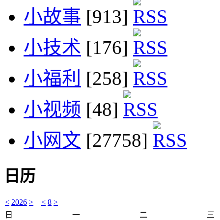
小故事
[913]
小技术
[176]
小福利
[258]
小视频
[48]
小网文
[27758]
日历
<
2026
>
<
8
>
日
一
二
三