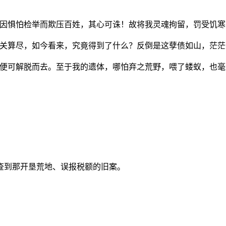
然因惧怕检举而欺压百姓，其心可诛！故将我灵魂拘留，罚受饥寒
机关算尽，如今看来，究竟得到了什么？反倒是这孽债如山，茫茫
便可解脱而去。至于我的遗体，哪怕弃之荒野，喂了蝼蚁，也毫
查到那开垦荒地、误报税额的旧案。
。