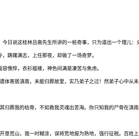
。今日说这桂林吕斋先生所讲的一桩奇事，只为道出一个理儿：
令，踌躇满志，上任那夜，却做了一场奇梦。
面容憔悴，衣衫褴褛，神色间满是凄苦与焦虑。
的遗体寄居滇南，未能归葬故里，实乃弟子之过！然弟子心中从未
与其归葬我的枯骨，不如救我灵魂出苦海。你只知我的尸骨在滇南
姓开垦荒山，我一时糊涂，误将荒地报为熟地，强行征税。百姓