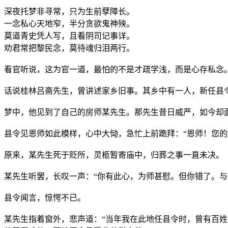
深夜托梦非寻常，只为生前孽障长。
一念私心天地窄，半分贪欲鬼神殃。
莫道青史凭人写，且看阴司记事详。
劝君常把黎民念，莫待魂归泪两行。
看官听说，这为官一道，最怕的不是才疏学浅，而是心存私念
话说桂林吕斋先生，曾讲述家乡旧事。其乡中有一人，新任县
梦中，他见到了自己的房师某先生。那先生昔日威严，如今却
县令见恩师如此模样，心中大恸，急忙上前跪拜：“恩师！您
原来，某先生死于贬所，灵柩暂寄庙中，归葬之事一直未决。
某先生听罢，长叹一声：“你有此心，为师甚慰。但你错了。
县令闻言，惊愕不已。
某先生指着窗外，悲声道：“当年我在此地任县令时，曾有百