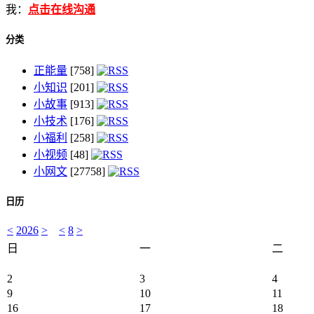
我：
点击在线沟通
分类
正能量
[758]
小知识
[201]
小故事
[913]
小技术
[176]
小福利
[258]
小视频
[48]
小网文
[27758]
日历
<
2026
>
<
8
>
日
一
二
2
3
4
9
10
11
16
17
18