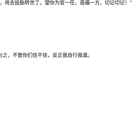
，将去投胎转世了。望你为官一任，造福一方，切记切记！”
为之，不管你们信不信，反正我自行我道。