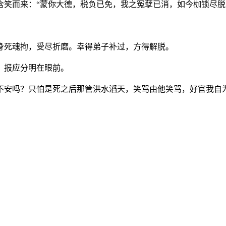
含笑而来：“蒙你大德，税负已免，我之冤孽已消，如今枷锁尽脱
身死魂拘，受尽折磨。幸得弟子补过，方得解脱。
，报应分明在眼前。
不安吗？只怕是死之后那管洪水滔天，笑骂由他笑骂，好官我自