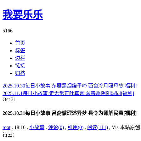
我要乐乐
5166
首页
标签
边栏
链接
归档
2025.10.30每日小故事 东厢黑烟绕子啼 西窗冷月照母慈[福利]
2025.11.1每日小故事 走无常正吐真言 藏善恶阴阳理同[福利]
Oct
31
2025.10.31每日小故事 吕斋循理述异梦 县令为师解民悬[福利]
root
, 18:16 ,
小故事
,
评论(0)
,
引用(0)
,
阅读(111)
, Via 本站原
诗云：