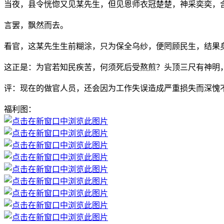
当夜，县令恍惚又见某先生，但见恩师衣冠楚楚，神采奕奕，
言罢，飘然而去。
看官，这某先生生前糊涂，只为保全乌纱，便罔顾民生，结果
这正是：为官若知民疾苦，何须死后受熬煎？头顶三尺有神明
评：现在的做官人员，还会因为工作失误造成严重损失而深愧
福利图：