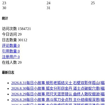
23
24
25
30
31
统计
访问次数 1584721
今日访问 29
日志数量 30112
评论数量 0
引用数量 0
注册用户 0
在线人数 29
最新日志
2026.8.31每日小故事 蜕形老狐结义士 石壁双影伴孤山[福
2026.8.30每日小故事 狐女分形窃金丹 道士点破蚁穴患[福
2026.8.29每日小故事 咫尺天涯悲错认 曲终人散叹烟波[福
2026.8.28每日小故事 高斗挥刀全贞烈 主仆结缘报深恩[福