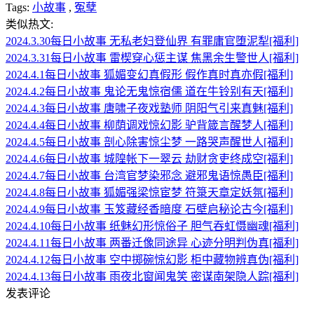
Tags:
小故事
,
冤孽
类似热文:
2024.3.30每日小故事 无私老妇登仙界 有罪庸官堕泥犁[福利]
2024.3.31每日小故事 雷楔穿心惩主谋 焦黑余生警世人[福利]
2024.4.1每日小故事 狐媚变幻真假形 假作真时真亦假[福利]
2024.4.2每日小故事 鬼论无鬼惊宿儒 道在牛铃别有天[福利]
2024.4.3每日小故事 唐啸子夜戏塾师 阴阳气引来真魅[福利]
2024.4.4每日小故事 柳荫调戏惊幻影 驴背箴言醒梦人[福利]
2024.4.5每日小故事 剖心除害惊尘梦 一路哭声醒世人[福利]
2024.4.6每日小故事 城隍帐下一翠云 劫财贪吏终成空[福利]
2024.4.7每日小故事 台湾官梦染邪念 避邪鬼语惊愚臣[福利]
2024.4.8每日小故事 狐媚强梁惊宦梦 符箓天章定妖氛[福利]
2024.4.9每日小故事 玉笈藏经香暗度 石壁启秘论古今[福利]
2024.4.10每日小故事 纸魅幻形惊俗子 胆气吞虹慑幽魂[福利]
2024.4.11每日小故事 两番迁像同途异 心迹分明判伪真[福利]
2024.4.12每日小故事 空中掷碗惊幻影 柜中藏物辨真伪[福利]
2024.4.13每日小故事 雨夜北窗闻鬼笑 密谋南架隐人踪[福利]
发表评论