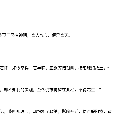
头顶三尺有神明，欺人欺心，便是欺天。
忘怀，如今幸得一官半职，正欲筹措银两，接您魂归故土。”
，却不知我的灵魂，至今仍被拘留在此地，不得超生！”
上诉，我明知理亏，却怕坏了政绩，影响升迁，便百般阻挠，致