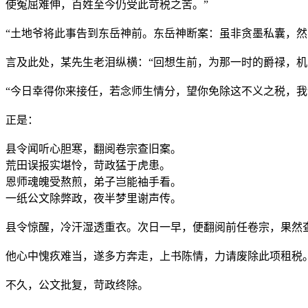
使冤屈难伸，百姓至今仍受此苛税之苦。”
“土地爷将此事告到东岳神前。东岳神断案：虽非贪墨私囊，
言及此处，某先生老泪纵横：“回想生前，为那一时的爵禄，
“今日幸得你来接任，若念师生情分，望你免除这不义之税，我
正是：
县令闻听心胆寒，翻阅卷宗查旧案。
荒田误报实堪怜，苛政猛于虎患。
恩师魂魄受熬煎，弟子岂能袖手看。
一纸公文除弊政，夜半梦里谢声传。
县令惊醒，冷汗湿透重衣。次日一早，便翻阅前任卷宗，果然
他心中愧疚难当，遂多方奔走，上书陈情，力请废除此项租税
不久，公文批复，苛政终除。