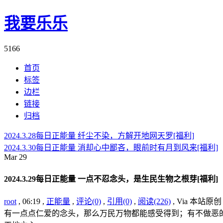
我要乐乐
5166
首页
标签
边栏
链接
归档
2024.3.28每日正能量 纤尘不染，方解开地网天罗[福利]
2024.3.30每日正能量 消却心中鄙吝，眼前时有月到风来[福利]
Mar
29
2024.3.29每日正能量 一点不忍念头，是生民生物之根芽[福利]
root
, 06:19 ,
正能量
,
评论(0)
,
引用(0)
,
阅读(226)
, Via 本站原
有一点点仁爱的念头，那么万民万物都能感受得到；有不做恶