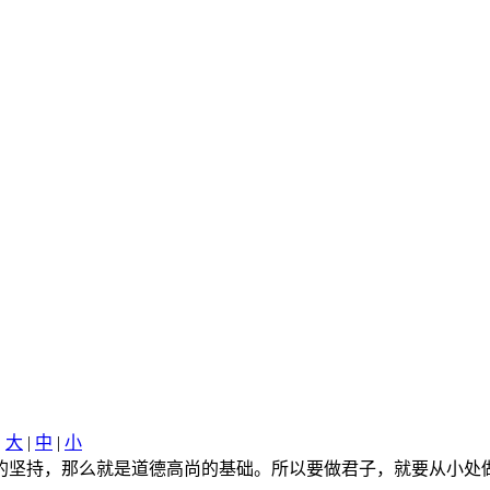
创
大
|
中
|
小
的坚持，那么就是道德高尚的基础。所以要做君子，就要从小处